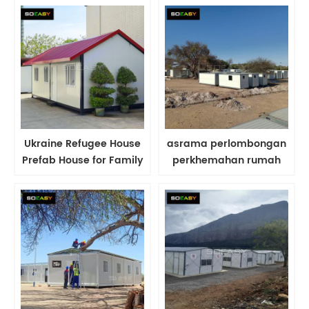
Ukraine Refugee House
asrama perlombongan
Prefab House for Family
perkhemahan rumah
Home Rumah Menyewa
pelarian tapak buruh
Tapak Pembinaan
kem buruh pembekal
Tapak Buruh