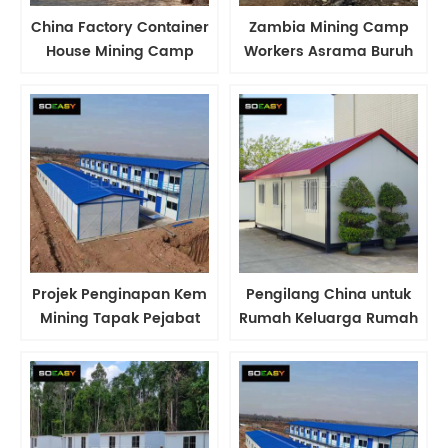
China Factory Container
Zambia Mining Camp
House Mining Camp
Workers Asrama Buruh
Projek Tapak Buruh
Kemam Buruh Prefab
Asrama
House Manufacturer di
China
Projek Penginapan Kem
Pengilang China untuk
Mining Tapak Pejabat
Rumah Keluarga Rumah
Minyak dan Gas Camp
Pelarian Prefab House
Asrama
dengan Rumah
Mountain