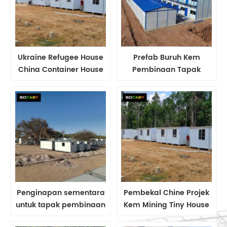
Ukraine Refugee House
Prefab Buruh Kem
China Container House
Pembinaan Tapak
Pembekal Pembinaan
Penginapan Rumah
Bencana Rumah
Modular
Keluarga
Penginapan sementara
Pembekal Chine Projek
untuk tapak pembinaan
Kem Mining Tiny House
Prefab Buruh Kem
Experpenable di Kem