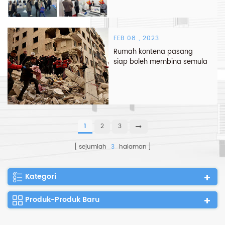
FEB 08 , 2023
Rumah kontena pasang
siap boleh membina semula
selepas bencana!
1
2
3
sejumlah
3
halaman
Kategori
Produk-Produk Baru