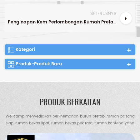
SETERUSNYA
Penginapan Kem Perlombongan Rumah Prefab Tapak Pembinaan Kem Buruh Pejabat Penginapan Sementara Lelaki
Kategori
Produk-Produk Baru
PRODUK BERKAITAN
Wellcamp menyediakan perkhemahan buruh prefab, rumah pasang
siap, rumah bekas lipat, rumah bekas pek rata, rumah kontena yang
diperluas, vila kontena, vila keluli, gudang struktur keluli, gudang
ayam, tandas mudah alih, rumah pengawal dll.