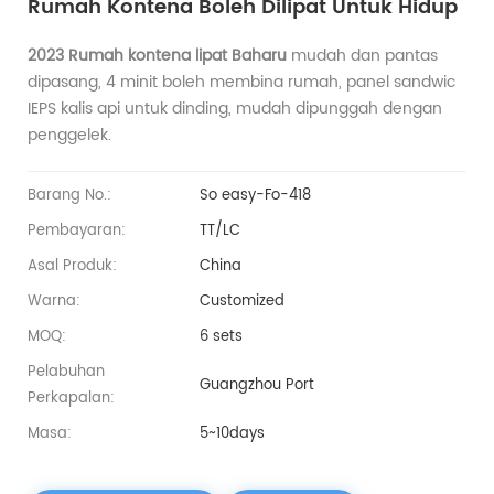
Rumah Kontena Boleh Dilipat Untuk Hidup
2023 Rumah kontena lipat Baharu
mudah dan pantas
dipasang, 4 minit boleh membina rumah, panel sandwic
IEPS kalis api untuk dinding, mudah dipunggah dengan
penggelek.
Barang No.:
So easy-Fo-418
Pembayaran:
TT/LC
Asal Produk:
China
Warna:
Customized
MOQ:
6 sets
Pelabuhan
Guangzhou Port
Perkapalan:
Masa:
5~10days