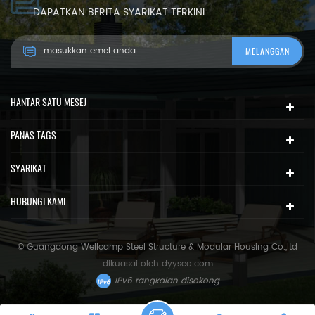
DAPATKAN BERITA SYARIKAT TERKINI
HANTAR SATU MESEJ
PANAS TAGS
SYARIKAT
HUBUNGI KAMI
© Guangdong Wellcamp Steel Structure & Modular Housing Co.,ltd
dikuasai oleh
dyyseo.com
IPv6 rangkaian disokong