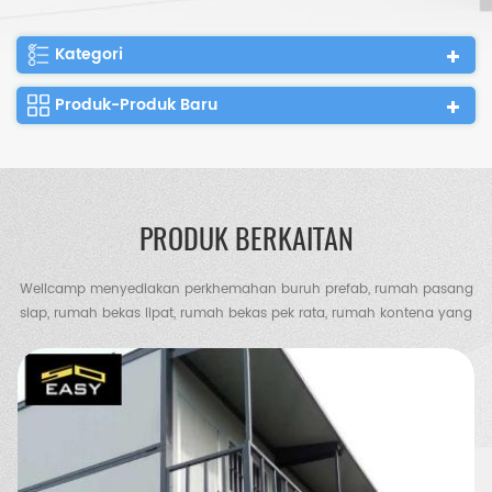
Kategori
Produk-Produk Baru
PRODUK BERKAITAN
Wellcamp menyediakan perkhemahan buruh prefab, rumah pasang
siap, rumah bekas lipat, rumah bekas pek rata, rumah kontena yang
diperluas, vila kontena, vila keluli, gudang struktur keluli, gudang
ayam, tandas mudah alih, rumah pengawal dll.