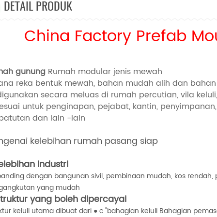
DETAIL PRODUK
China Factory Prefab Mou
mah gunung
Rumah modular jenis mewah
ana reka bentuk mewah, bahan mudah alih dan baha
 digunakan secara meluas di rumah percutian, vila kelul
sesuai untuk penginapan, pejabat, kantin, penyimpanan,
patutan dan lain -lain
genai kelebihan rumah pasang siap
elebihan industri
banding dengan bangunan sivil, pembinaan mudah, kos rendah, 
gangkutan yang mudah
truktur yang boleh dipercayai
ktur keluli utama dibuat dari ● c "bahagian keluli Bahagian pema