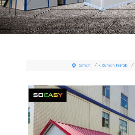
Rumah
K Rumah Prefab
/
/