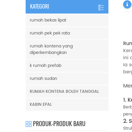
KATEGORI
rumah bekas lipat
rumah pek pek rata
Ru
rumah kontena yang
Ker
diperkembangkan
ini
Ia 
k rumah prefab
ber
rumah sudan
Men
RUMAH KONTENA BOLEH TANGGAL
1.
K
KABIN EPAL
Ber
pen
2.
S
PRODUK-PRODUK BARU
Stru