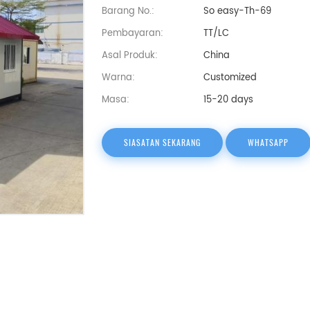
Barang No.:
So easy-Th-69
Pembayaran:
TT/LC
Asal Produk:
China
Warna:
Customized
Masa:
15-20 days
SIASATAN SEKARANG
WHATSAPP