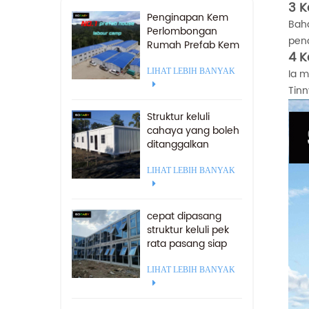
3 K
Penginapan Kem
Bah
Perlombongan
pend
Rumah Prefab Kem
4 K
Buruh Pasang Siap
Untuk Dijual
LIHAT LEBIH BANYAK
Ia m
Tin
Struktur keluli
cahaya yang boleh
ditanggalkan
Rumah Camp 20
kaki
LIHAT LEBIH BANYAK
cepat dipasang
struktur keluli pek
rata pasang siap
rumah kontena
pejabat
LIHAT LEBIH BANYAK