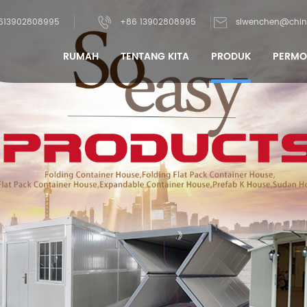
613902808995
+86 13902808995
siwenchen@chin
RUMAH
TENTANG KITA
PRODUK
PERM