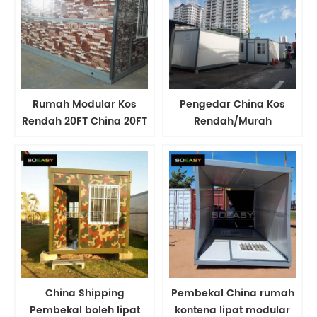
Dibesarkan Rumah
untuk Dijual
Kontena untuk
Pangsapuri Tunggal
Rumah Keluli
Rumah Modular Kos
Pengedar China ​Kos
Rendah 20FT China 20FT
Rendah/Murah
Rumah Prefabrikasi
Prefab/Prafabrikasi
Penghantaran
Mudah Alih Modular ​
Kediaman Rumah
Kontena Lipat Moden
China Shipping
Pembekal China rumah
Pembekal boleh lipat
kontena lipat modular