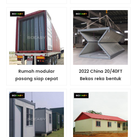
pasang siap ​Bekas
Reka Bentuk Moden Kos
Lipat Kalis Api Rumah ​
Rendah untuk dijual
Rumah modular
2022 China 20/40FT
pasang siap cepat
Bekas reka bentuk
rumah kontena Struktur
mampu milik Bekas
Keluli Bekas lipatan Kos
Struktur Keluli Rumah
Rendah
Kos Rendah Modular
pasang siap