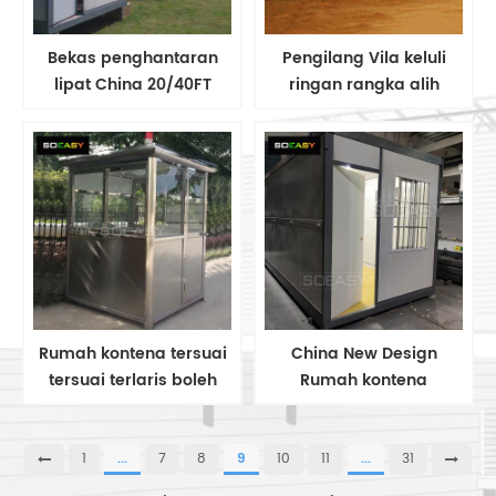
Bekas penghantaran
Pengilang ​Vila keluli
lipat China 20/40FT
ringan rangka alih
Rumah Modular
tersuai rumah pasang
Prefabricated Movable
siap mudah alih
Foldable harga rendah
Bekalan Kilang​​
Rumah kontena tersuai
China New Design
tersuai terlaris boleh
Rumah kontena
dilipat rumah bekas
berkualiti tinggi kos
lipat cina pasang siap
rendah membina
Gerai keselamatan
rumah rumah pasang
1
...
7
8
9
10
11
...
31
siap untuk jualan bekas