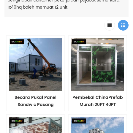
penginapan cantainer pekerja dan pejabat sementara.
1x40hq boleh memuat 12 unit.
Secara Pukal ​Panel
Pembekal China​Prefab
Sandwic Pasang
Murah 20FT 40FT
Siap/Prafab Harga Baik
Modular Living
Boleh Dilipat Mudah Alih
Container Prefabricated
Mudah Alih Boleh
Living Container Murah