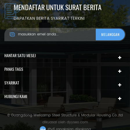
MENDAFTAR UNTUK SURAT BERITA
DAPATKAN BERITA SYARIKAT TERKINI
HANTAR SATU MESEJ
PANAS TAGS
SYARIKAT
HUBUNGI KAMI
© Guangdong Wellcamp Steel Structure & Modular Housing Co.,ltd
dikuasai oleh
dyyseo.com
IPv6 rangkaian disokong