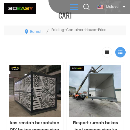
Melayu
CARI
Folding-Container-House-Price
Rumah
/
kos rendah berpatutan
Eksport rumah bekas
DIY bekas pasang siap
lipat pasang siap ke