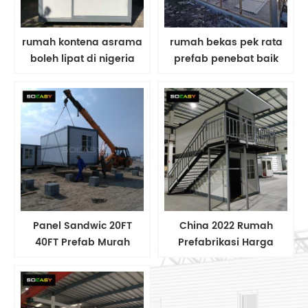
rumah kontena asrama
rumah bekas pek rata
boleh lipat di nigeria
prefab penebat baik
lipat dengan kaca di
africa selatan
Panel Sandwic 20FT
China 2022 Rumah
40FT Prefab Murah
Prefabrikasi Harga
China 2022
Kilang Lipat Bangunan
Prefabricated Harga
Kayu Penghantaran
Bagus Mudah Alih Lipat
Bangunan Mewah Kecil