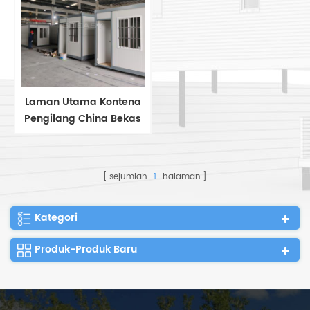
Mudah Alih
Pejabat Pembinaan
Rumah Mudah Alih
Rumah Kontena Prefab
Modular Mudah Alih 2
dua tingkat
Laman Utama Kontena
Pengilang China Bekas
Lipat Rumah Boleh Lipat
Bina Pantas
sejumlah
1
halaman
Kategori
Produk-Produk Baru