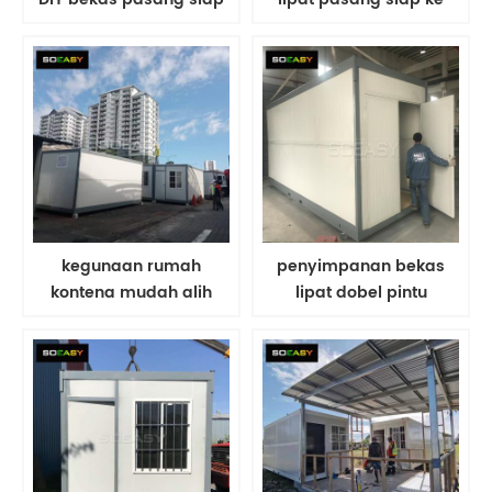
hijau Rumah / Rumah
Amerika Syarikat
memunggah
kegunaan rumah
penyimpanan bekas
kontena mudah alih
lipat dobel pintu
untuk pejabat
terbuka mudah dan
kakitangan dan rumah
cepat untuk dibina