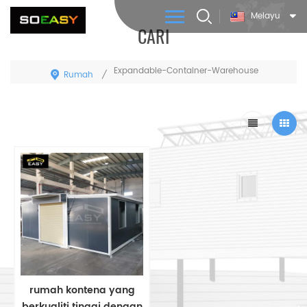
Melayu
CARI
Expandable-Container-Warehouse
Rumah
/
rumah kontena yang
berkualiti tinggi dengan