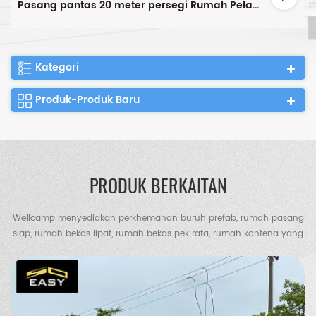
Pasang pantas 20 meter persegi Rumah Pelarian bekas boleh kembang ekonomi
Kategori
Produk-Produk Baru
PRODUK BERKAITAN
Wellcamp menyediakan perkhemahan buruh prefab, rumah pasang
siap, rumah bekas lipat, rumah bekas pek rata, rumah kontena yang
diperluas, vila kontena, vila keluli, gudang struktur keluli, gudang
ayam, tandas mudah alih, rumah pengawal dll.