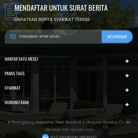
MENDAFTAR UNTUK SURAT BERITA
DAPATKAN BERITA SYARIKAT TERKINI
HANTAR SATU MESEJ
PANAS TAGS
SYARIKAT
HUBUNGI KAMI
© Guangdong Wellcamp Steel Structure & Modular Housing Co.,ltd
dikuasai oleh
dyyseo.com
IPv6 rangkaian disokong