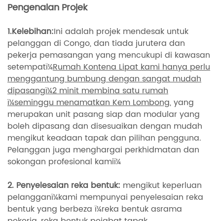
Pengenalan Projek
1.Kelebihan:
Ini adalah projek mendesak untuk
pelanggan di Congo, dan tiada jurutera dan
pekerja pemasangan yang mencukupi di kawasan
setempatï¼
Rumah Kontena Lipat kami hanya perlu
menggantung bumbung dengan sangat mudah
dipasangï¼2 minit membina satu rumah
ï¼seminggu menamatkan Kem Lombong
, yang
merupakan unit pasang siap dan modular yang
boleh dipasang dan disesuaikan dengan mudah
mengikut keadaan tapak dan pilihan pengguna.
Pelanggan juga menghargai perkhidmatan dan
sokongan profesional kamiï¼
2. Penyelesaian reka bentuk:
mengikut keperluan
pelangganï¼kami mempunyai penyelesaian reka
bentuk yang berbeza ï¼reka bentuk asrama