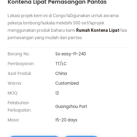
Kontena Lipat Pemasangan Pantas
Lokasi projek kem ini di Congoï¼Digunakan untuk asrama
pekerja lombongï¼skala melebihi 500 setï¼projek
menggunakan produk baharu kami
Rumah Kontena Lipat
ï¼ia
pemasangan yang mudah dan pantas.
Barang No.:
So easy-Fl-240
Pembayaran:
TT/LC
Asal Produk:
China
Warna:
Customized
MOQ:
12
Pelabuhan
Guangzhou Port
Perkapalan:
Masa:
15-20 days