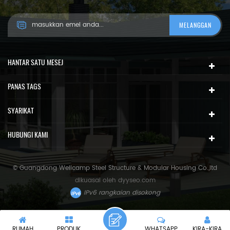
HANTAR SATU MESEJ
PANAS TAGS
SYARIKAT
HUBUNGI KAMI
© Guangdong Wellcamp Steel Structure & Modular Housing Co.,ltd
dikuasai oleh
dyyseo.com
IPv6 rangkaian disokong
RUMAH
PRODUK
WHATSAPP
KIRA-KIRA