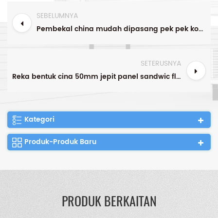
SEBELUMNYA
Pembekal china mudah dipasang pek pek kontena rumah kontena yang hidup
SETERUSNYA
Reka bentuk cina 50mm jepit panel sandwic flat pack container house
Kategori
Produk-Produk Baru
PRODUK BERKAITAN