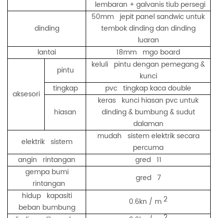
lembaran + galvanis tiub persegi
50mm jepit panel sandwic untuk
dinding
tembok dinding dan dinding
luaran
lantai
18mm mgo board
keluli pintu dengan pemegang &
pintu
kunci
tingkap
pvc tingkap kaca double
aksesori
keras kunci hiasan pvc untuk
hiasan
dinding & bumbung & sudut
dalaman
mudah sistem elektrik secara
elektrik sistem
percuma
angin rintangan
gred 11
gempa bumi
gred 7
rintangan
hidup kapasiti
2
0.6kn / m
beban bumbung
2