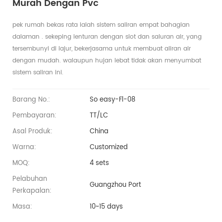
Murah Dengan Pvc
pek rumah bekas rata ialah sistem saliran empat bahagian
dalaman
. sekeping lenturan dengan slot dan saluran air, yang
tersembunyi di lajur, bekerjasama untuk membuat aliran air
dengan mudah. walaupun hujan lebat tidak akan menyumbat
sistem saliran ini.
Barang No.:
So easy-Fl-08
Pembayaran:
TT/LC
Asal Produk:
China
Warna:
Customized
MOQ:
4 sets
Pelabuhan
Guangzhou Port
Perkapalan:
Masa:
10~15 days