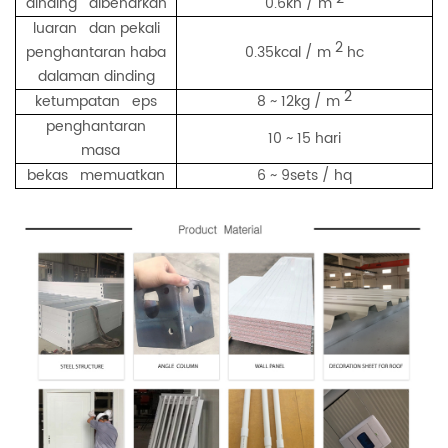
dinding dibenarkan
0.6kn / m
luaran dan pekali
2
penghantaran haba
0.35kcal / m
hc
dalaman dinding
2
ketumpatan eps
8 ~ 12kg / m
penghantaran
10 ~ 15 hari
masa
bekas memuatkan
6 ~ 9sets / hq